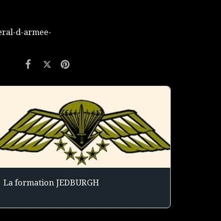
eral-d-armee-
La formation JEDBURGH