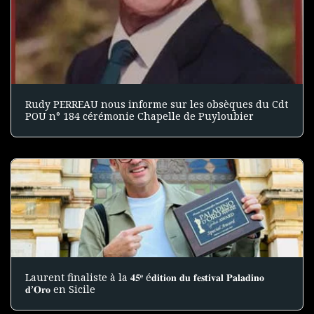
Rudy PERREAU nous informe sur les obsèques du Cdt
POU n° 184 cérémonie Chapelle de Puyloubier
Laurent finaliste à la 𝟒𝟓ᵉ é𝐝𝐢𝐭𝐢𝐨𝐧 𝐝𝐮 𝐟𝐞𝐬𝐭𝐢𝐯𝐚𝐥 𝐏𝐚𝐥𝐚𝐝𝐢𝐧𝐨
𝐝’𝐎𝐫𝐨 en Sicile